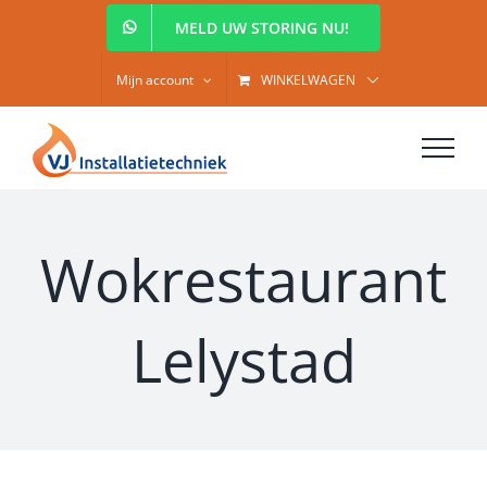
Ga
MELD UW STORING NU!
naar
inhoud
Mijn account
WINKELWAGEN
Wokrestaurant
Lelystad