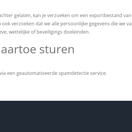
s achter gelaten, kan je verzoeken om een exportbestand van
an ook verzoeken dat we alle persoonlijke gegevens die we v
e, wettelijke of beveiligings doeleinden.
aartoe sturen
 via een geautomatiseerde spamdetectie service.