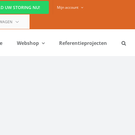
D UW STORING NU!
Mijn account
LWAGEN
ie
Webshop
Referentieprojecten