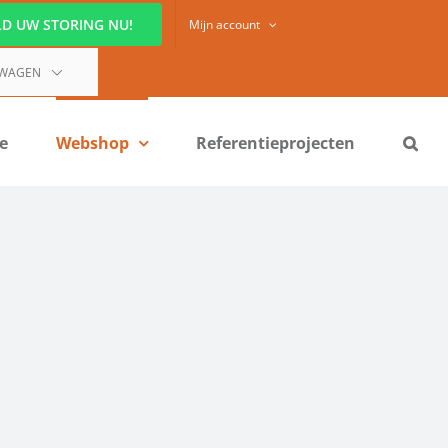
D UW STORING NU!
Mijn account
LWAGEN
ie
Webshop
Referentieprojecten