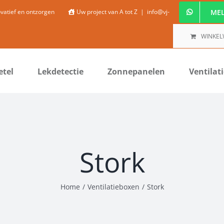
MEL
ovatief en ontzorgen
Uw project van A tot Z
|
info@vj-
WINKE
etel
Lekdetectie
Zonnepanelen
Ventilat
Stork
Home
/
Ventilatieboxen
/
Stork