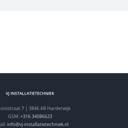
VJ INSTALLATIETECHNIEK
onistraat 7 | 3846 AR Harderwijk
GSM:
+316 34086623
ail:
info@vj-installatietechniek.nl