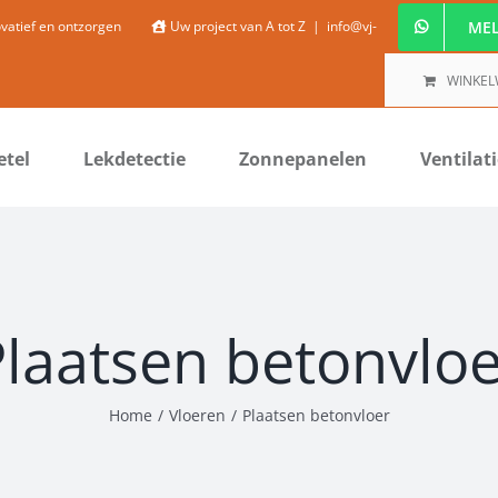
MEL
ovatief en ontzorgen
Uw project van A tot Z
|
info@vj-
WINKE
etel
Lekdetectie
Zonnepanelen
Ventilat
Plaatsen betonvloe
Home
/
Vloeren
/
Plaatsen betonvloer