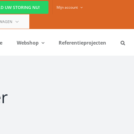
D UW STORING NU!
Mijn account
LWAGEN
ie
Webshop
Referentieprojecten
r