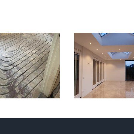
erverwarming
Woonvloe
Zeewolde
Apeldoor