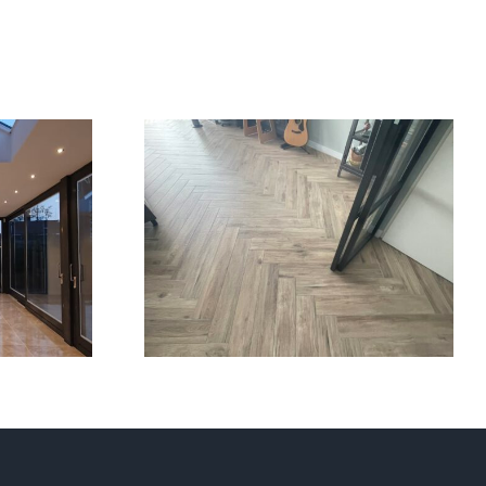
Visgraat
r
woonvloer
n
Harderwijk