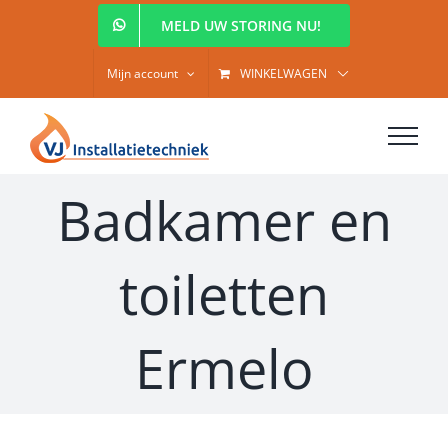
Ga
MELD UW STORING NU!
naar
inhoud
Mijn account
WINKELWAGEN
Badkamer en
toiletten
Ermelo